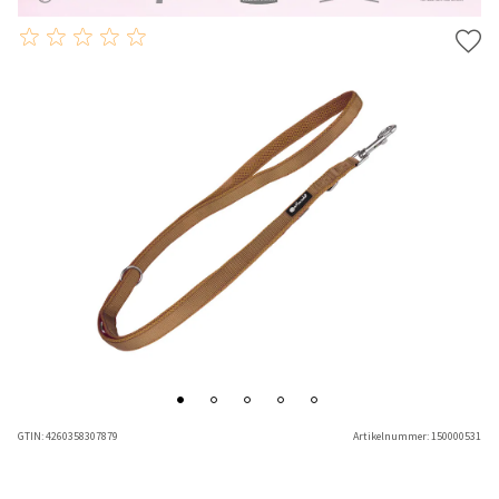
GTIN:
4260358307879
Artikelnummer:
150000531