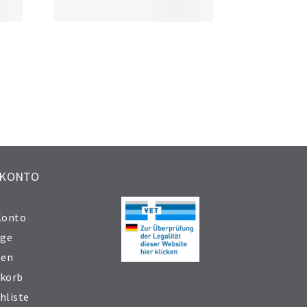
 KONTO
Konto
äge
sen
korb
hliste