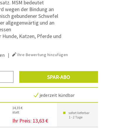
usatz. MSM bedeutet
rd wegen der Bindung an
nisch gebundener Schwefel
per allgegenwärtig und an
essen
für Hunde, Katzen, Pferde und
en
|
Ihre Bewertung hinzufügen
SPAR-ABO
jederzeit kündbar
14,35 €
statt
sofort lieferbar
1 - 2 Tage
Ihr Preis:
13,63 €