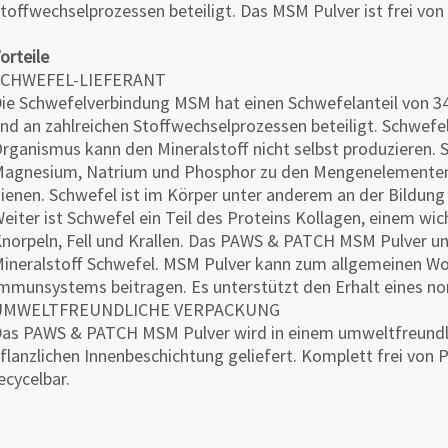
toffwechselprozessen beteiligt. Das MSM Pulver ist frei von
orteile
SCHWEFEL-LIEFERANT
ie Schwefelverbindung MSM hat einen Schwefelanteil von 34%
nd an zahlreichen Stoffwechselprozessen beteiligt. Schwef
rganismus kann den Mineralstoff nicht selbst produzieren. 
agnesium, Natrium und Phosphor zu den Mengenelementen, 
ienen. Schwefel ist im Körper unter anderem an der Bildun
eiter ist Schwefel ein Teil des Proteins Kollagen, einem w
norpeln, Fell und Krallen. Das PAWS & PATCH MSM Pulver un
ineralstoff Schwefel. MSM Pulver kann zum allgemeinen Wo
mmunsystems beitragen. Es unterstützt den Erhalt eines 
UMWELTFREUNDLICHE VERPACKUNG
as PAWS & PATCH MSM Pulver wird in einem umweltfreundlic
flanzlichen Innenbeschichtung geliefert. Komplett frei von 
ecycelbar.