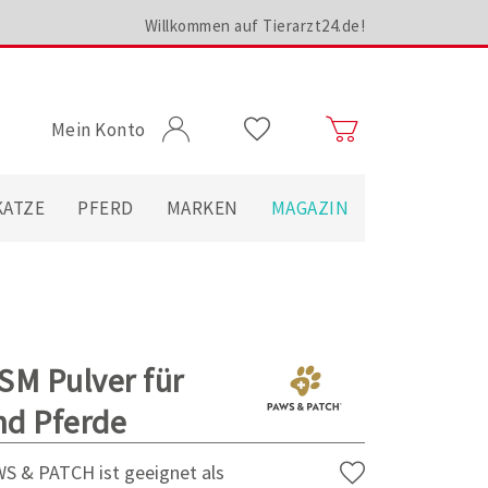
Willkommen auf Tierarzt24.de!
Mein Konto
KATZE
PFERD
MARKEN
MAGAZIN
M Pulver für
nd Pferde
S & PATCH ist geeignet als