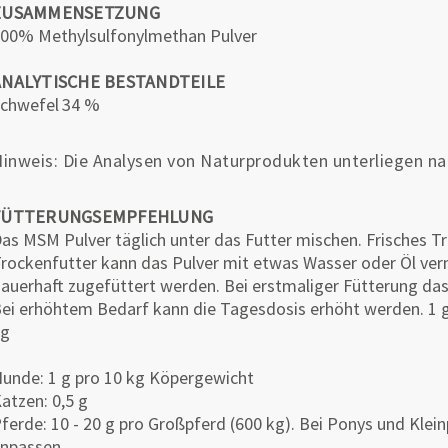
ZUSAMMENSETZUNG
00% Methylsulfonylmethan Pulver
ANALYTISCHE BESTANDTEILE
chwefel
34 %
inweis: Die Analysen von Naturprodukten unterliegen n
FÜTTERUNGSEMPFEHLUNG
as MSM Pulver täglich unter das Futter mischen. Frisches Tri
rockenfutter kann das Pulver mit etwas Wasser oder Öl ver
auerhaft zugefüttert werden. Bei erstmaliger Fütterung da
ei erhöhtem Bedarf kann die Tagesdosis erhöht werden. 1 ge
2g
unde: 1 g pro 10 kg Köpergewicht
atzen: 0,5 g
ferde: 10 - 20 g pro Großpferd (600 kg). Bei Ponys und Kl
npassen.