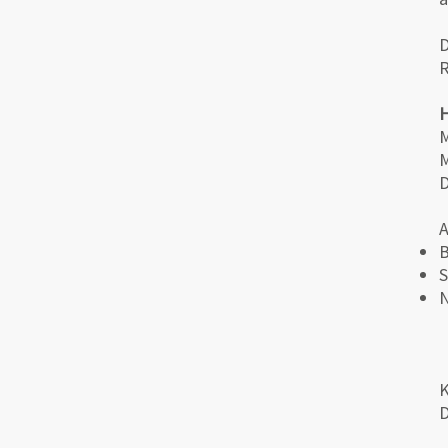
D
R
H
M
M
D
A
S
N
K
D