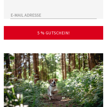
unserem Sortiment.
Überdies arbeitet Tierarzt24.de mit einer
großen Anzahl an Partnertierärzten
zusammen. So kann der Tierhalter schnell und
unkompliziert einen Tierarzt in seiner Nähe
5 % GUTSCHEIN!
finden – deutschlandweit!
Viel Spaß beim Stöbern und Entdecken
wünscht Ihnen Ihr Team von Tierarzt24.de