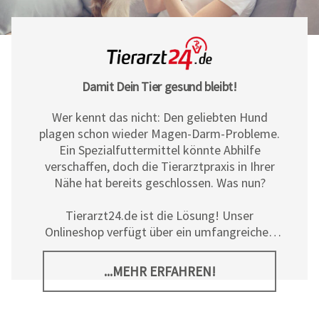
Damit Dein Tier gesund bleibt!
Wer kennt das nicht: Den geliebten Hund
plagen schon wieder Magen-Darm-Probleme.
Ein Spezialfuttermittel könnte Abhilfe
verschaffen, doch die Tierarztpraxis in Ihrer
Nähe hat bereits geschlossen. Was nun?
Tierarzt24.de ist die Lösung! Unser
Onlineshop verfügt über ein umfangreiches
Sortiment an Diät- und
Ergänzungsfuttermitteln, Pflegeprodukten
...MEHR ERFAHREN!
sowie allerlei tierischem Zubehör für Hunde,
Katzen und Pferde. Neben den hochwertigen
Produkten der
Tierarzt24 Marke
bieten wir