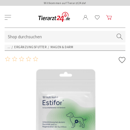
Willkommen auf Tierarzt24.de!
...
/
ERGÄNZUNGSFUTTER
/
MAGEN & DARM