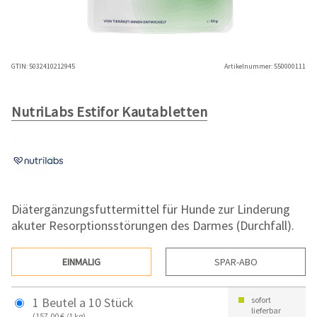
GTIN:
5032410212945
Artikelnummer:
550000111
NutriLabs Estifor Kautabletten
Diätergänzungsfuttermittel für Hunde zur Linderung
akuter Resorptionsstörungen des Darmes (Durchfall).
EINMALIG
SPAR-ABO
1 Beutel a 10 Stück
sofort
lieferbar
(157,00 € /1 kg)