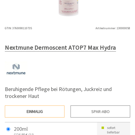
GTIN:
3760098110735
Artikelnummer:
130000058
Nextmune Dermoscent ATOP7 Max Hydra
Beruhigende Pflege bei Rötungen, Juckreiz und
trockener Haut
EINMALIG
SPAR-ABO
200ml
sofort
lieferbar
(124,95 € /1 l)