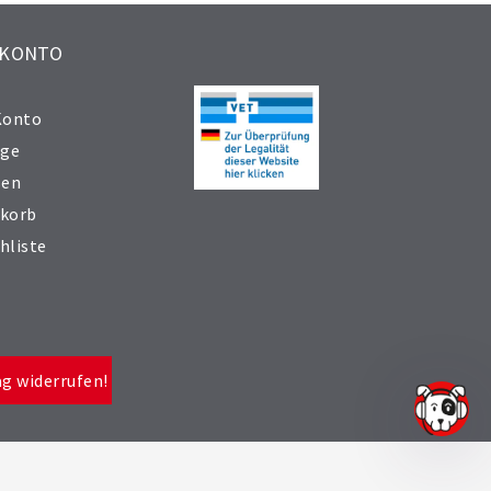
 KONTO
Konto
äge
sen
korb
hliste
ag widerrufen!