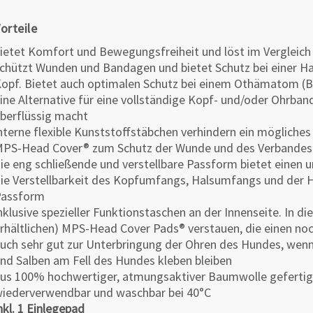
orteile
ietet Komfort und Bewegungsfreiheit und löst im Vergleich
chützt Wunden und Bandagen und bietet Schutz bei einer H
opf. Bietet auch optimalen Schutz bei einem Othämatom (B
ine Alternative für eine vollständige Kopf- und/oder Ohrba
berflüssig macht
nterne flexible Kunststoffstäbchen verhindern ein möglic
PS-Head Cover® zum Schutz der Wunde und des Verbandes
ie eng schließende und verstellbare Passform bietet einen
ie Verstellbarkeit des Kopfumfangs, Halsumfangs und der H
Passform
nklusive spezieller Funktionstaschen an der Innenseite. In d
rhältlichen) MPS-Head Cover Pads® verstauen, die einen noch
uch sehr gut zur Unterbringung der Ohren des Hundes, we
nd Salben am Fell des Hundes kleben bleiben
us 100% hochwertiger, atmungsaktiver Baumwolle gefertig
iederverwendbar und waschbar bei 40°C
nkl. 1 Einlegepad