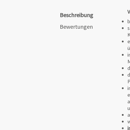
V
Beschreibung
b
Bewertungen
s
K
e
ü
i
M
d
d
i
e
a
u
a
w
i