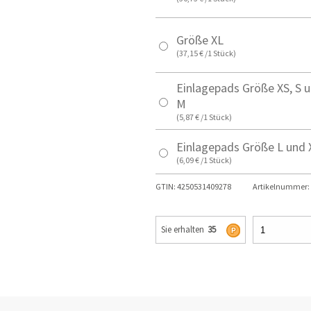
Größe XL
(37,15 € /1 Stück)
Einlagepads Größe XS, S 
M
(5,87 € /1 Stück)
Einlagepads Größe L und 
(6,09 € /1 Stück)
GTIN:
4250531409278
Artikelnummer:
Sie erhalten
35