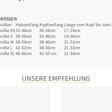
GRÖSSEN
Größen
Halsumfang
Kopfumfang
Länge vom Kopf bis zum
röße XS
32-46cm
30-36cm
17-24cm
röße S
38-50cm
32-40cm
19-28cm
Größe M
38-54cm
38-46cm
21-32cm
röße L
42-62cm
38-50cm
21-33cm
röße XL
46-66cm
42-55 cm
21-34cm
UNSERE EMPFEHLUNG