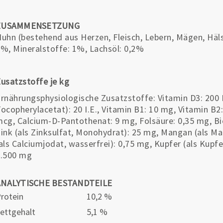
ZUSAMMENSETZUNG
uhn (bestehend aus Herzen, Fleisch, Lebern, Mägen, Häls
%, Mineralstoffe: 1%, Lachsöl: 0,2%
usatzstoffe je kg
rnährungsphysiologische Zusatzstoffe: Vitamin D3: 200 I.E
ocopherylacetat): 20 I.E., Vitamin B1: 10 mg, Vitamin B2
cg, Calcium-D-Pantothenat: 9 mg, Folsäure: 0,35 mg, Bio
ink (als Zinksulfat, Monohydrat): 25 mg, Mangan (als Ma
als Calciumjodat, wasserfrei): 0,75 mg, Kupfer (als Kupfe
1.500 mg
ANALYTISCHE BESTANDTEILE
rotein
10,2 %
ettgehalt
5,1 %