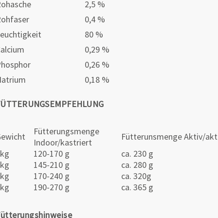
Rohasche
2,5 %
ohfaser
0,4 %
euchtigkeit
80 %
alcium
0,29 %
Phosphor
0,26 %
atrium
0,18 %
FÜTTERUNGSEMPFEHLUNG
Fütterungsmenge
ewicht
Fütterunsmenge Aktiv/akt
Indoor/kastriert
3kg
120-170 g
ca. 230 g
4kg
145-210 g
ca. 280 g
5kg
170-240 g
ca. 320g
6kg
190-270 g
ca. 365 g
ütterungshinweise