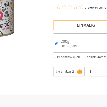
0 Bewertung
EINMALIG
200g
(10,45 € /1 kg)
GTIN:
4250499203178
Artikelnummer:
Sie erhalten
2