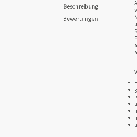
A
Beschreibung
w
M
Bewertungen
u
R
F
a
a
V
H
g
o
a
m
m
a