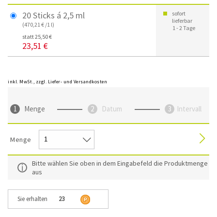
20 Sticks á 2,5 ml
sofort
lieferbar
(470,21 € /1 l)
1 - 2 Tage
statt 25,50 €
23,51 €
inkl. MwSt., zzgl. Liefer- und Versandkosten
Menge
Datum
Intervall
Menge
Bitte wählen Sie oben in dem Eingabefeld die Produktmenge
aus
Sie erhalten
23