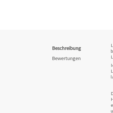
L
Beschreibung
b
L
Bewertungen
I
L
l
D
H
e
u