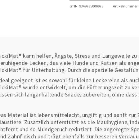
GTIN:
9349785000975
Artikelnummer:
ickiMat®
kann helfen, Ängste, Stress und Langeweile zu
eruhigende Lecken, das viele Hunde und Katzen als ang
ickiMat® für Unterhaltung. Durch die spezielle Gestaltu
deal geeignet ist es sowohl für kleine Leckereien als au
ickiMat® wurde entwickelt, um die Fütterungszeit zu verl
assen sich langanhaltende Snacks zubereiten, ohne dass z
as Material ist lebensmittelecht, ungiftig und sanft zur
austiere. Zusätzlich unterstützt es die Maulhygiene, in
ntfernt und so Mundgeruch reduziert. Die angeregte Sp
nd Zahnfleisch und trägt ebenfalls zur besseren Verdauu