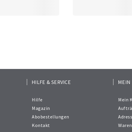
HILFE & SERVICE
MEIN
Hilfe
Mein 
Magazin
Auftr
Abobestellungen
Adres
Kontakt
Waren