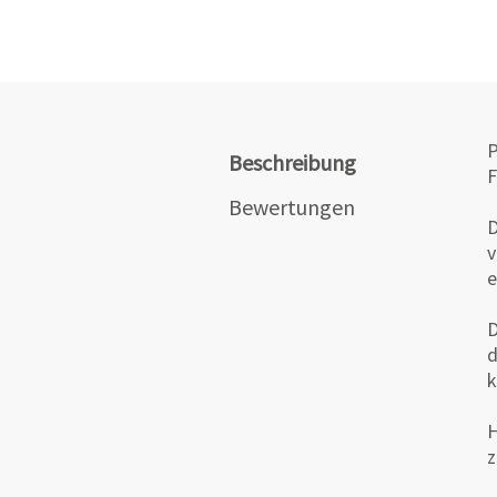
P
Beschreibung
F
Bewertungen
D
v
e
D
d
k
H
z