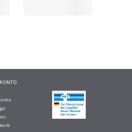
 KONTO
Konto
äge
sen
korb