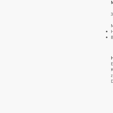
3
M
H
B
H
E
K
z
D