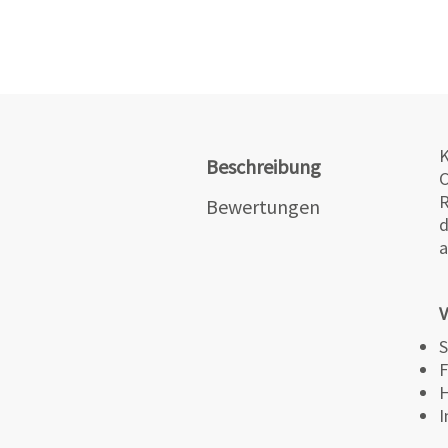
K
Beschreibung
C
R
Bewertungen
d
a
V
S
F
H
I