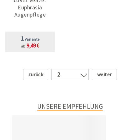
cdVet VeaVet
Euphrasia
Augenpflege
1
Variante
9,49 €
ab
Zurück
Weiter
2
1
3
4
UNSERE EMPFEHLUNG
5
6