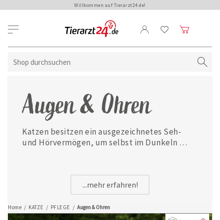
Willkommen auf Tierarzt24.de!
Augen & Ohren
Katzen besitzen ein ausgezeichnetes Seh- 
und Hörvermögen, um selbst im Dunkeln 
erfolgreich jagen zu können. Damit Ihr 
Stubentiger bei Rötungen oder Reizungen 
der Augen sowie Ohrenverschmutzungen oder 
...mehr erfahren!
-entzündungen optimal versorgt wird, finden 
Sie hier passende Augen- und 
Ohrenpflegemittel.
Home
/
KATZE
/
PFLEGE
/
Augen & Ohren