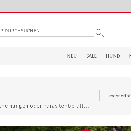
NEU
SALE
HUND
...mehr erfa
heinungen oder Parasitenbefall - 
gsfuttermitteln ist Ihre Katze 