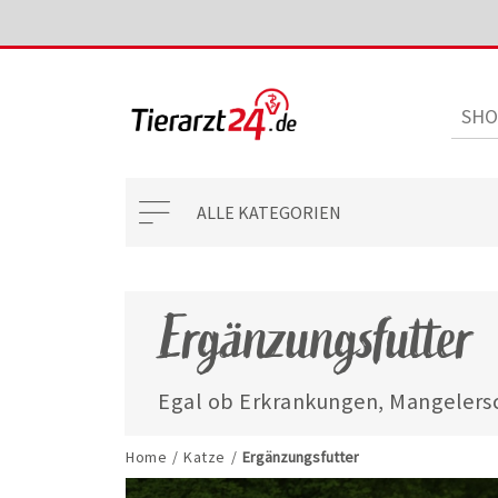
ALLE KATEGORIEN
Ergänzungsfutter
Egal ob Erkrankungen, Mangelersc
mit unseren ausgewählten Ergänzun
jederzeit gut versorgt.
Home
/
Katze
/
Ergänzungsfutter