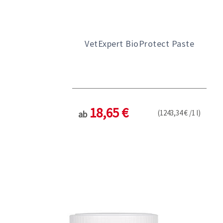
VetExpert BioProtect Paste
18,65 €
(1243,34 € /1 l)
ab