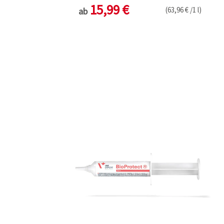
15,99 €
(63,96 € /1 l)
ab