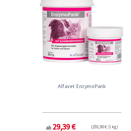
Alfavet EnzymoPank
29,39 €
(293,90 € /1 kg)
ab