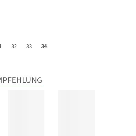
1
32
33
34
MPFEHLUNG