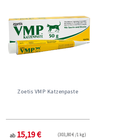
Zoetis VMP Katzenpaste
15,19 €
(303,80 € /1 kg)
ab