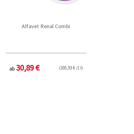
Alfavet Renal Combi
30,89 €
(205,93 € /1 l)
ab