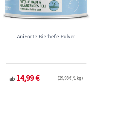
AniForte Bierhefe Pulver
14,99 €
(29,98 € /1 kg)
ab