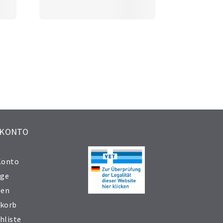
 KONTO
Konto
äge
sen
korb
hliste