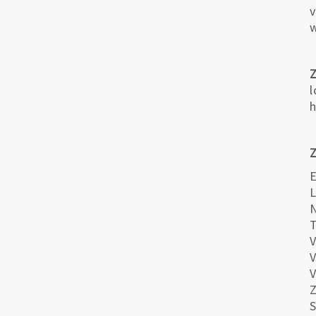
v
l
h
Z
E
L
N
T
V
V
V
Z
S