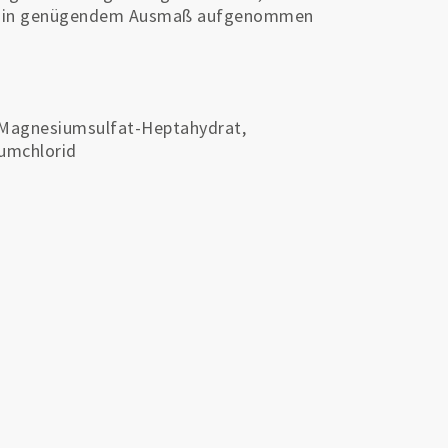
xan® in genügendem Ausmaß aufgenommen
 Magnesiumsulfat-Heptahydrat,
iumchlorid