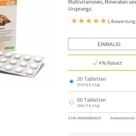
Multivitaminen, Mineralien u
Ursprungs.
1 Bewertung
EINMALIG
4 % Rabatt
30 Tabletten
(578,91 € /1 kg)
60 Tabletten
(543,71 € /1 kg)
GTIN:
4042668028107
Artikelnummer: