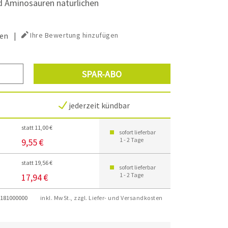
nd Aminosäuren natürlichen
en
|
Ihre Bewertung hinzufügen
SPAR-ABO
jederzeit kündbar
statt 11,00 €
sofort lieferbar
1 - 2 Tage
9,55 €
statt 19,56 €
sofort lieferbar
1 - 2 Tage
17,94 €
181000000
inkl. MwSt., zzgl. Liefer- und Versandkosten