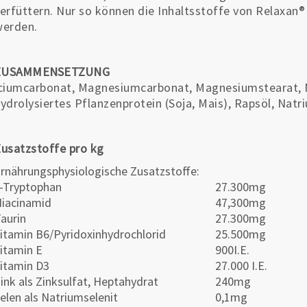
erfüttern. Nur so können die Inhaltsstoffe von Rela
werden.
ZUSAMMENSETZUNG
ciumcarbonat, Magnesiumcarbonat, Magnesiumstearat,
ydrolysiertes Pflanzenprotein (Soja, Mais), Rapsöl, Natr
usatzstoffe pro kg
rnährungsphysiologische Zusatzstoffe:
-Tryptophan
27.300mg
iacinamid
47,300mg
aurin
27.300mg
itamin B6/Pyridoxinhydrochlorid
25.500mg
itamin E
900I.E.
itamin D3
27.000 I.E.
ink als Zinksulfat, Heptahydrat
240mg
elen als Natriumselenit
0,1mg