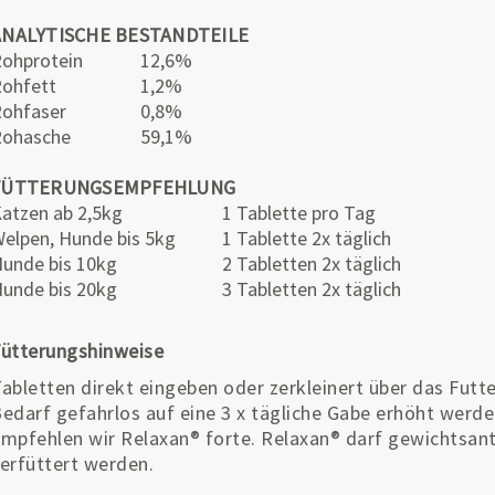
ANALYTISCHE BESTANDTEILE
ohprotein
12,6%
ohfett
1,2%
ohfaser
0,8%
Rohasche
59,1%
FÜTTERUNGSEMPFEHLUNG
atzen ab 2,5kg
1 Tablette pro Tag
elpen, Hunde bis 5kg
1 Tablette 2x täglich
unde bis 10kg
2 Tabletten 2x täglich
unde bis 20kg
3 Tabletten 2x täglich
ütterungshinweise
abletten direkt eingeben oder zerkleinert über das Futte
edarf gefahrlos auf eine 3 x tägliche Gabe erhöht werd
mpfehlen wir Relaxan® forte. Relaxan® darf gewichtsante
erfüttert werden.