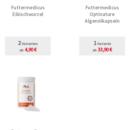
Futtermedicus
Futtermedicus
Eibischwurzel
Optinature
Algenölkapseln
2
1
Varianten
Variante
4,90 €
33,90 €
ab
ab