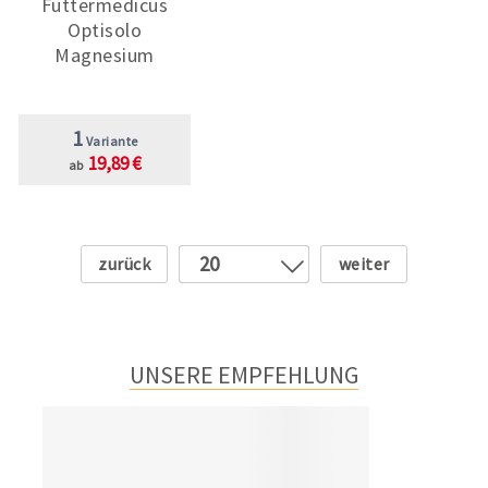
Futtermedicus
Optisolo
Magnesium
1
Variante
19,89 €
ab
Zurück
Weiter
20
1
2
3
UNSERE EMPFEHLUNG
4
5
6
7