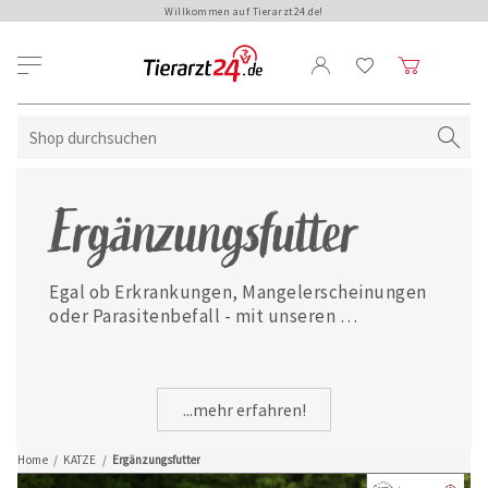
Willkommen auf Tierarzt24.de!
Ergänzungsfutter
Egal ob Erkrankungen, Mangelerscheinungen 
oder Parasitenbefall - mit unseren 
ausgewählten Ergänzungsfuttermitteln ist 
Ihre Katze jederzeit gut versorgt.
...mehr erfahren!
Home
/
KATZE
/
Ergänzungsfutter