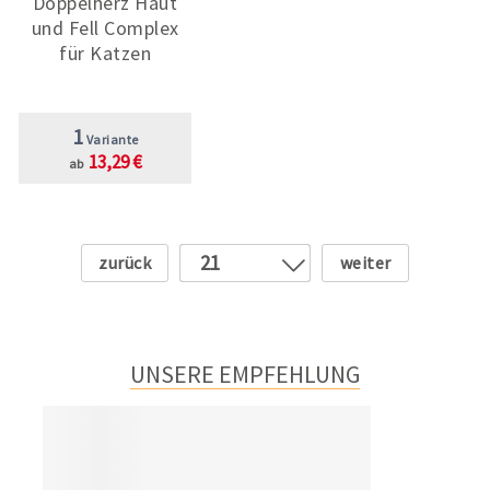
Doppelherz Haut
und Fell Complex
für Katzen
1
Variante
13,29 €
ab
Zurück
Weiter
21
1
2
3
UNSERE EMPFEHLUNG
4
5
6
7