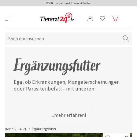
Willkommen auf Tierarzt24.de!
Ergänzungsfutter
Egal ob Erkrankungen, Mangelerscheinungen 
oder Parasitenbefall - mit unseren 
ausgewählten Ergänzungsfuttermitteln ist 
Ihre Katze jederzeit gut versorgt.
...mehr erfahren!
Home
/
KATZE
/
Ergänzungsfutter