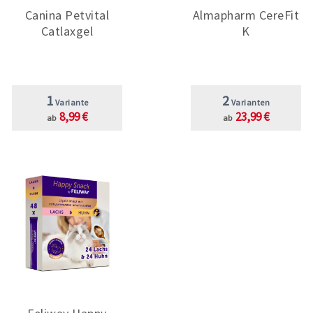
Canina Petvital
Almapharm CereFit
Catlaxgel
K
1
2
Variante
Varianten
8,99 €
23,99 €
ab
ab