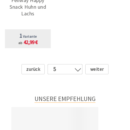
Feliway Happy
Snack Huhn und
Lachs
1
Variante
42,99 €
ab
Zurück
Weiter
5
1
2
3
UNSERE EMPFEHLUNG
4
6
7
8