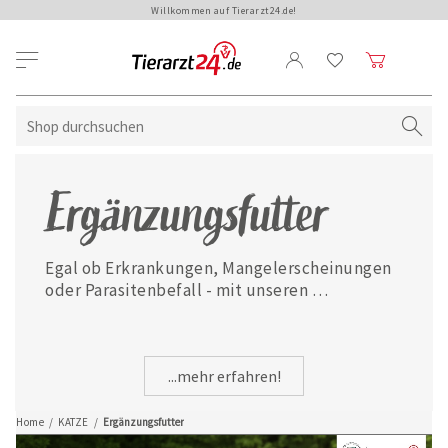
Willkommen auf Tierarzt24.de!
Ergänzungsfutter
Egal ob Erkrankungen, Mangelerscheinungen 
oder Parasitenbefall - mit unseren 
ausgewählten Ergänzungsfuttermitteln ist 
Ihre Katze jederzeit gut versorgt.
...mehr erfahren!
Home
/
KATZE
/
Ergänzungsfutter