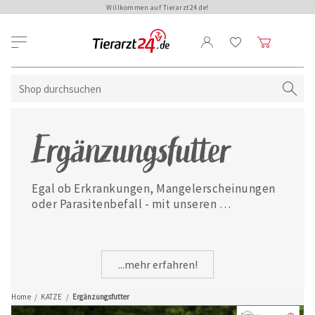
Willkommen auf Tierarzt24.de!
Ergänzungsfutter
Egal ob Erkrankungen, Mangelerscheinungen 
oder Parasitenbefall - mit unseren 
ausgewählten Ergänzungsfuttermitteln ist 
Ihre Katze jederzeit gut versorgt.
...mehr erfahren!
Home
/
KATZE
/
Ergänzungsfutter