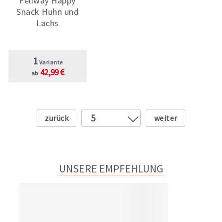
Feliway Happy
Snack Huhn und
Lachs
1
Variante
42,99 €
ab
Zurück
Weiter
5
1
2
3
UNSERE EMPFEHLUNG
4
6
7
8