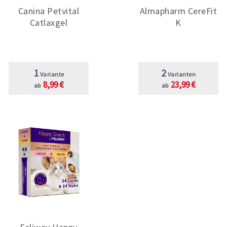
Canina Petvital
Almapharm CereFit
Catlaxgel
K
1
2
Variante
Varianten
8,99 €
23,99 €
ab
ab