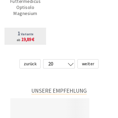
Futtermedicus
Optisolo
Magnesium
1
Variante
19,89 €
ab
Zurück
Weiter
20
1
2
3
UNSERE EMPFEHLUNG
4
5
6
7