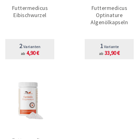
Futtermedicus
Futtermedicus
Eibischwurzel
Optinature
Algenölkapseln
2
1
Varianten
Variante
4,90 €
33,90 €
ab
ab