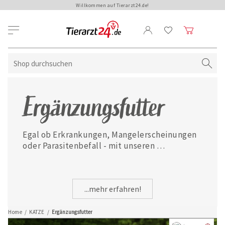
Willkommen auf Tierarzt24.de!
Ergänzungsfutter
Egal ob Erkrankungen, Mangelerscheinungen 
oder Parasitenbefall - mit unseren 
ausgewählten Ergänzungsfuttermitteln ist 
Ihre Katze jederzeit gut versorgt.
...mehr erfahren!
Home
/
KATZE
/
Ergänzungsfutter