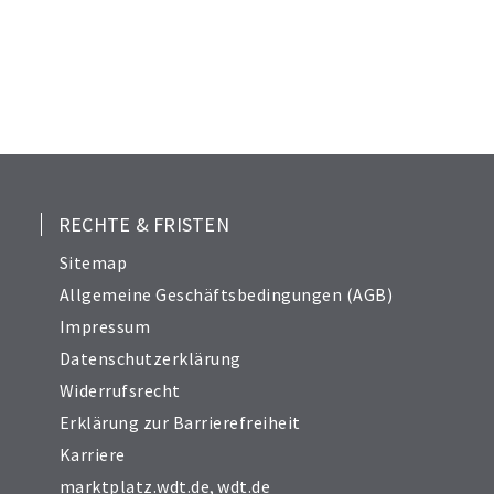
21
22
23
24
25
26
27
28
RECHTE & FRISTEN
29
Sitemap
30
Allgemeine Geschäftsbedingungen (AGB)
31
Impressum
32
Datenschutzerklärung
33
Widerrufsrecht
34
Erklärung zur Barrierefreiheit
Karriere
marktplatz.wdt.de
,
wdt.de