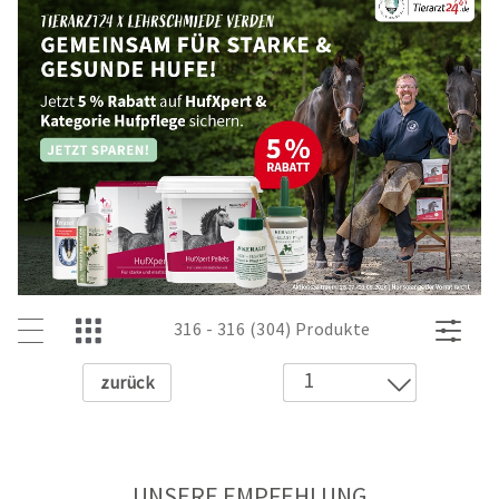
316 - 316 (304) Produkte
Zurück
1
2
3
4
UNSERE EMPFEHLUNG