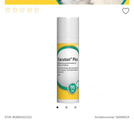
GTIN:
4028691021513
Artikelnummer:
520000014