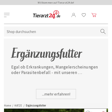
Willkommen auf Tierarzt24.de!
Ergänzungsfutter
Egal ob Erkrankungen, Mangelerscheinungen 
oder Parasitenbefall - mit unseren 
ausgewählten Ergänzungsfuttermitteln ist 
Ihre Katze jederzeit gut versorgt.
...mehr erfahren!
Home
/
KATZE
/
Ergänzungsfutter