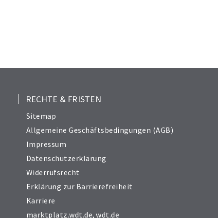
21
22
23
24
25
26
27
28
RECHTE & FRISTEN
29
Sitemap
30
Allgemeine Geschäftsbedingungen (AGB)
31
Impressum
32
Datenschutzerklärung
33
Widerrufsrecht
34
Erklärung zur Barrierefreiheit
Karriere
marktplatz.wdt.de
,
wdt.de