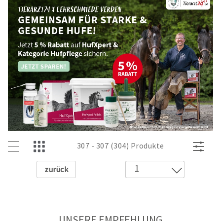
307 - 307 (304) Produkte
Zurück
1
2
3
4
UNSERE EMPFEHLUNG