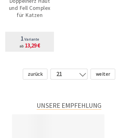
Doppelherz Haut
und Fell Complex
für Katzen
1
Variante
13,29 €
ab
Zurück
Weiter
21
1
2
3
UNSERE EMPFEHLUNG
4
5
6
7