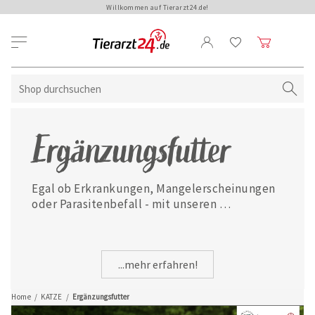
Willkommen auf Tierarzt24.de!
Ergänzungsfutter
Egal ob Erkrankungen, Mangelerscheinungen 
oder Parasitenbefall - mit unseren 
ausgewählten Ergänzungsfuttermitteln ist 
Ihre Katze jederzeit gut versorgt.
...mehr erfahren!
Home
/
KATZE
/
Ergänzungsfutter