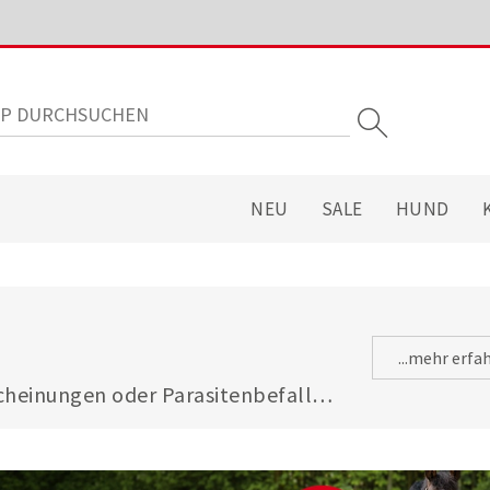
NEU
SALE
HUND
...mehr erfa
heinungen oder Parasitenbefall - 
gsfuttermitteln ist Ihre Katze 