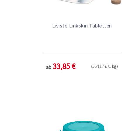
Livisto Linkskin Tabletten
33,85 €
(564,17 € /1 kg)
ab