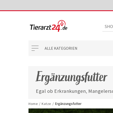
ALLE KATEGORIEN
Ergänzungsfutter
Egal ob Erkrankungen, Mangelersc
mit unseren ausgewählten Ergänzun
jederzeit gut versorgt.
Home
/
Katze
/
Ergänzungsfutter