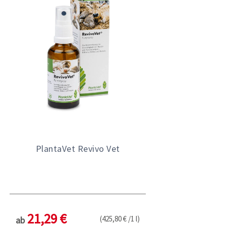
PlantaVet Revivo Vet
21,29 €
(425,80 € /1 l)
ab