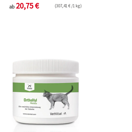
20,75 €
(307,41 € /1 kg)
ab