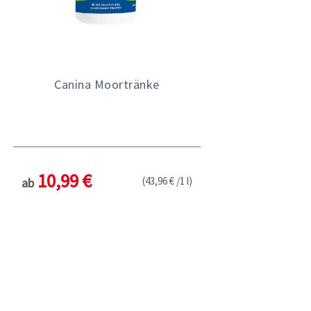
Canina Moortränke
10,99 €
(43,96 € /1 l)
ab