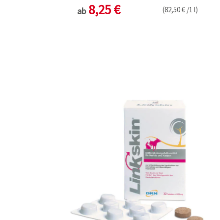
8,25 €
(82,50 € /1 l)
ab