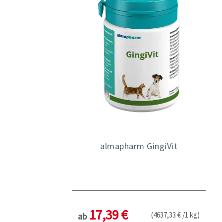
almapharm GingiVit
17,39 €
(4637,33 € /1 kg)
ab