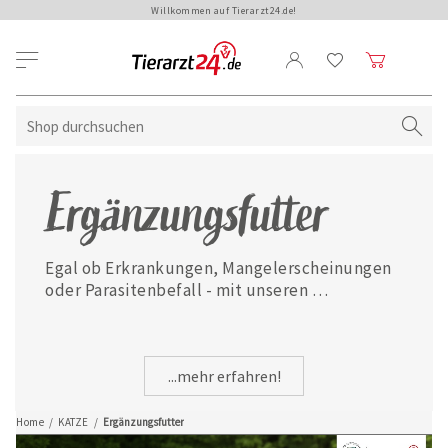
Willkommen auf Tierarzt24.de!
Ergänzungsfutter
Egal ob Erkrankungen, Mangelerscheinungen 
oder Parasitenbefall - mit unseren 
ausgewählten Ergänzungsfuttermitteln ist 
Ihre Katze jederzeit gut versorgt.
...mehr erfahren!
Home
/
KATZE
/
Ergänzungsfutter