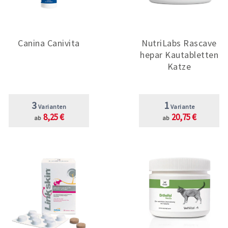
Canina Canivita
NutriLabs Rascave
hepar Kautabletten
Katze
3
1
Varianten
Variante
8,25 €
20,75 €
ab
ab