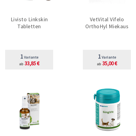
Livisto Linkskin
VetVital Vifelo
Tabletten
OrthoHyl Miekaus
1
1
Variante
Variante
33,85 €
35,00 €
ab
ab