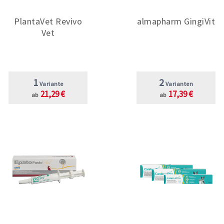
PlantaVet Revivo
almapharm GingiVit
Vet
1
2
Variante
Varianten
21,29 €
17,39 €
ab
ab