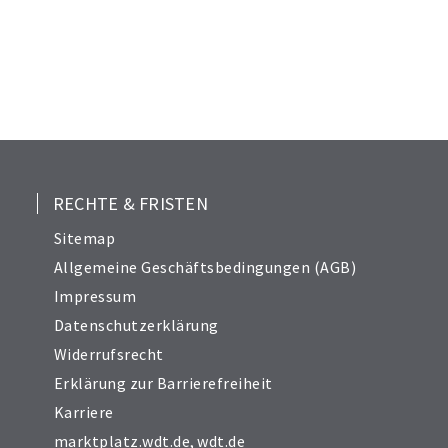
21
22
23
24
25
26
27
28
RECHTE & FRISTEN
29
Sitemap
30
Allgemeine Geschäftsbedingungen (AGB)
31
Impressum
32
Datenschutzerklärung
33
Widerrufsrecht
34
Erklärung zur Barrierefreiheit
Karriere
marktplatz.wdt.de
,
wdt.de