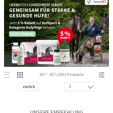
307 - 307 (305) Produkte
Zurück
1
2
3
4
UNSERE EMPFEHLUNG