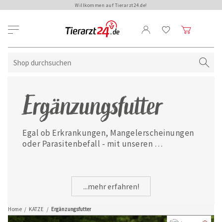
Willkommen auf Tierarzt24.de!
Ergänzungsfutter
Egal ob Erkrankungen, Mangelerscheinungen 
oder Parasitenbefall - mit unseren 
ausgewählten Ergänzungsfuttermitteln ist 
Ihre Katze jederzeit gut versorgt.
...mehr erfahren!
Home
/
KATZE
/
Ergänzungsfutter