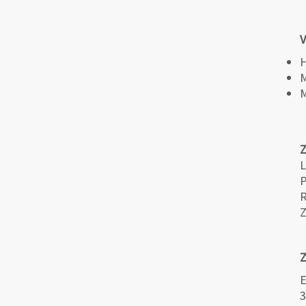
V
H
M
M
L
P
R
Z
Z
E
3