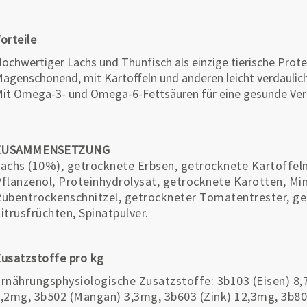
orteile
ochwertiger Lachs und Thunfisch als einzige tierische Prote
agenschonend, mit Kartoffeln und anderen leicht verdaulic
it Omega-3- und Omega-6-Fettsäuren für eine gesunde Ve
ZUSAMMENSETZUNG
achs (10%), getrocknete Erbsen, getrocknete Kartoffeln
flanzenöl, Proteinhydrolysat, getrocknete Karotten, Mine
übentrockenschnitzel, getrockneter Tomatentrester, g
itrusfrüchten, Spinatpulver.
usatzstoffe pro kg
rnährungsphysiologische Zusatzstoffe: 3b103 (Eisen) 8,
,2mg, 3b502 (Mangan) 3,3mg, 3b603 (Zink) 12,3mg, 3b80