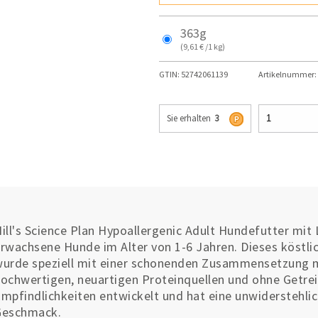
363g
(9,61 € /1 kg)
GTIN:
52742061139
Artikelnummer:
Sie erhalten
3
ill's Science Plan Hypoallergenic Adult Hundefutter mit L
rwachsene Hunde im Alter von 1-6 Jahren. Dieses köstli
urde speziell mit einer schonenden Zusammensetzung m
ochwertigen, neuartigen Proteinquellen und ohne Getrei
mpfindlichkeiten entwickelt und hat eine unwiderstehli
Geschmack.