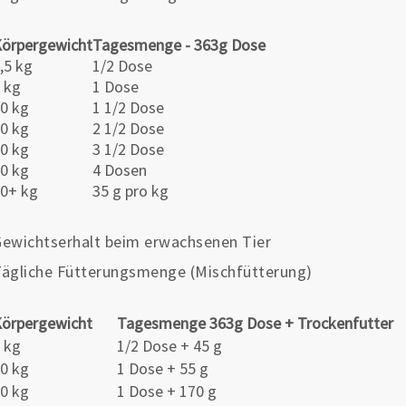
örpergewicht
Tagesmenge - 363g Dose
,5 kg
1/2 Dose
 kg
1 Dose
0 kg
1 1/2 Dose
0 kg
2 1/2 Dose
0 kg
3 1/2 Dose
0 kg
4 Dosen
0+ kg
35 g pro kg
ewichtserhalt beim erwachsenen Tier
ägliche Fütterungsmenge (Mischfütterung)
örpergewicht
Tagesmenge 363g Dose + Trockenfutter
 kg
1/2 Dose + 45 g
0 kg
1 Dose + 55 g
0 kg
1 Dose + 170 g