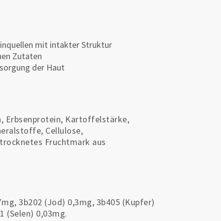
inquellen mit intakter Struktur
hen Zutaten
rsorgung der Haut
, Erbsenprotein, Kartoffelstärke,
ralstoffe, Cellulose,
etrocknetes Fruchtmark aus
7mg, 3b202 (Jod) 0,3mg, 3b405 (Kupfer)
1 (Selen) 0,03mg.