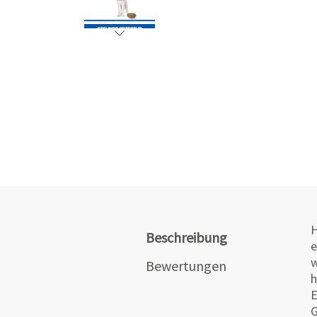
H
Beschreibung
e
w
Bewertungen
h
E