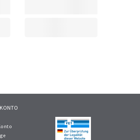
 KONTO
Konto
äge