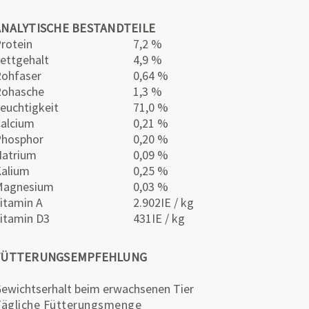
ANALYTISCHE BESTANDTEILE
rotein
7,2 %
ettgehalt
4,9 %
ohfaser
0,64 %
Rohasche
1,3 %
euchtigkeit
71,0 %
alcium
0,21 %
Phosphor
0,20 %
atrium
0,09 %
alium
0,25 %
Magnesium
0,03 %
itamin A
2.902IE / kg
itamin D3
431IE / kg
FÜTTERUNGSEMPFEHLUNG
ewichtserhalt beim erwachsenen Tier
Tägliche Fütterungsmenge