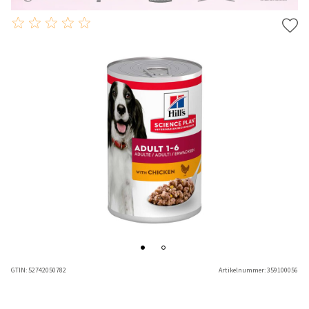
GTIN:
52742050782
Artikelnummer:
359100056