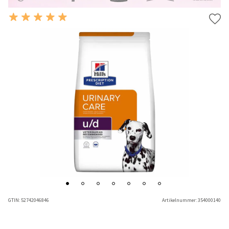
GTIN:
52742046846
Artikelnummer:
354000140