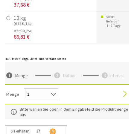
37,68 €
10 kg
sofort
lieferbar
(6,68 € /1 kg)
1 - 2 Tage
statt 83,25 €
66,81 €
inkl. MwSt., zzgl. Liefer- und Versandkosten
Menge
Datum
Intervall
Menge
Bitte wählen Sie oben in dem Eingabefeld die Produktmenge
aus
Sie erhalten
37