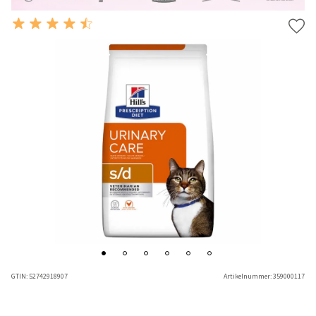
GTIN:
52742918907
Artikelnummer:
359000117