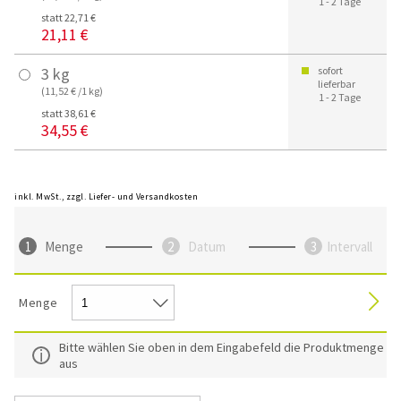
1 - 2 Tage
statt 22,71 €
21,11 €
3 kg
sofort
lieferbar
(11,52 € /1 kg)
1 - 2 Tage
statt 38,61 €
34,55 €
inkl. MwSt., zzgl. Liefer- und Versandkosten
Menge
Datum
Intervall
Menge
Bitte wählen Sie oben in dem Eingabefeld die Produktmenge
aus