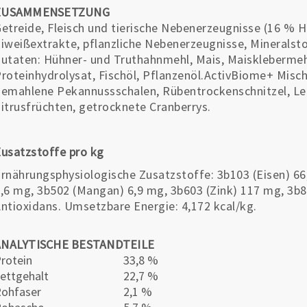
ZUSAMMENSETZUNG
etreide, Fleisch und tierische Nebenerzeugnisse (16 % Hu
iweißextrakte, pflanzliche Nebenerzeugnisse, Mineralsto
utaten: Hühner- und Truthahnmehl, Mais, Maisklebermehl,
roteinhydrolysat, Fischöl, Pflanzenöl.ActivBiome+ Misch
emahlene Pekannussschalen, Rübentrockenschnitzel, Le
itrusfrüchten, getrocknete Cranberrys.
usatzstoffe pro kg
rnährungsphysiologische Zusatzstoffe: 3b103 (Eisen) 66
,6 mg, 3b502 (Mangan) 6,9 mg, 3b603 (Zink) 117 mg, 3b8
ntioxidans. Umsetzbare Energie: 4,172 kcal/kg.
ANALYTISCHE BESTANDTEILE
rotein
33,8 %
ettgehalt
22,7 %
ohfaser
2,1 %