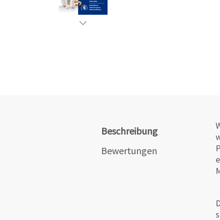
W
Beschreibung
w
Bewertungen
e
M
D
s