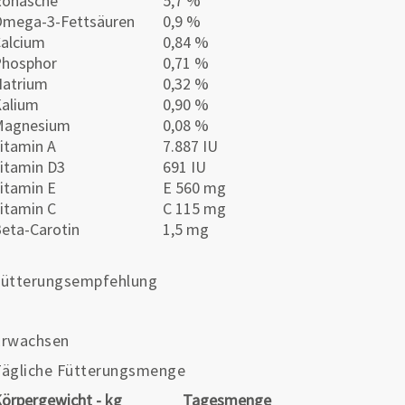
Rohasche
5,7 %
mega-3-Fettsäuren
0,9 %
alcium
0,84 %
Phosphor
0,71 %
atrium
0,32 %
alium
0,90 %
Magnesium
0,08 %
itamin A
7.887 IU
itamin D3
691 IU
itamin E
E 560 mg
itamin C
C 115 mg
eta-Carotin
1,5 mg
Fütterungsempfehlung
Erwachsen
Tägliche Fütterungsmenge
örpergewicht - kg
Tagesmenge