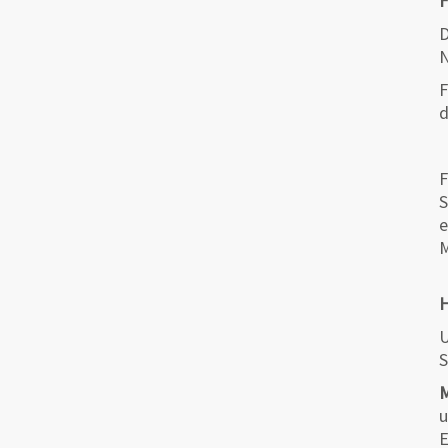
F
D
N
F
d
F
S
e
M
U
S
M
u
E