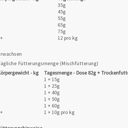
2
35g
3
45g
4
55g
5
65g
6
75g
7+
12 pro kg
Erwachsen
ägliche Fütterungsmenge (Mischfütterung)
örpergewicht - kg
Tagesmenge - Dose 82g + Trockenfutt
2
1 + 15g
3
1 + 25g
4
1 + 40g
5
1 + 50g
6
1 + 60g
7+
1 + 10g pro kg