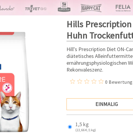
Hills Prescriptio
Huhn Trockenfutt
Hill's Prescription Diet ON-Ca
diätetisches Alleinfuttermitt
ernährungsphysiologischen Wi
Rekonvaleszenz.
0 Bewertung
EINMALIG
1,5 kg
(22,66 € /1 kg)