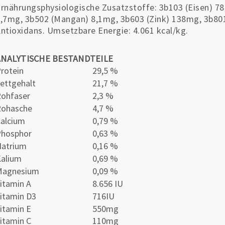
rnährungsphysiologische Zusatzstoffe: 3b103 (Eisen) 78
,7mg, 3b502 (Mangan) 8,1mg, 3b603 (Zink) 138mg, 3b801
ntioxidans. Umsetzbare Energie: 4.061 kcal/kg.
ANALYTISCHE BESTANDTEILE
rotein
29,5 %
ettgehalt
21,7 %
ohfaser
2,3 %
Rohasche
4,7 %
alcium
0,79 %
Phosphor
0,63 %
atrium
0,16 %
alium
0,69 %
Magnesium
0,09 %
itamin A
8.656 IU
itamin D3
716IU
itamin E
550mg
itamin C
110mg