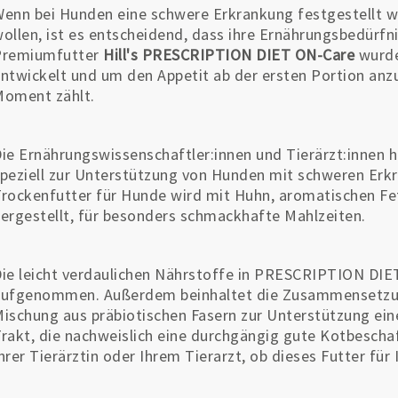
enn bei Hunden eine schwere Erkrankung festgestellt wu
ollen, ist es entscheidend, dass ihre Ernährungsbedürfn
Premiumfutter
Hill's PRESCRIPTION DIET ON-Care
wurde
ntwickelt und um den Appetit ab der ersten Portion an
oment zählt.
ie Ernährungswissenschaftler:innen und Tierärzt:innen
peziell zur Unterstützung von Hunden mit schweren Erkr
rockenfutter für Hunde wird mit Huhn, aromatischen Fet
ergestellt, für besonders schmackhafte Mahlzeiten.
ie leicht verdaulichen Nährstoffe in PRESCRIPTION DIE
ufgenommen. Außerdem beinhaltet die Zusammensetzung
ischung aus präbiotischen Fasern zur Unterstützung e
rakt, die nachweislich eine durchgängig gute Kotbeschaf
hrer Tierärztin oder Ihrem Tierarzt, ob dieses Futter fü