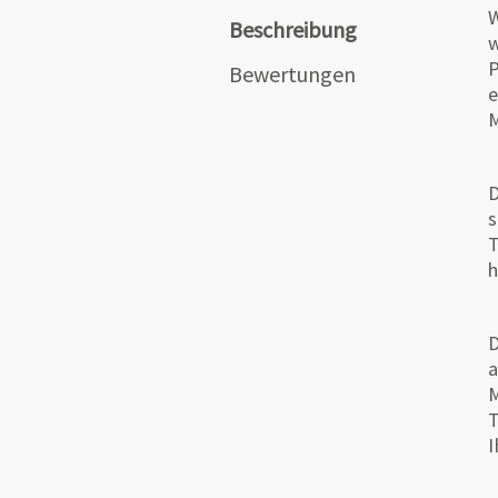
W
Beschreibung
w
Bewertungen
e
M
D
s
T
h
D
a
M
T
I