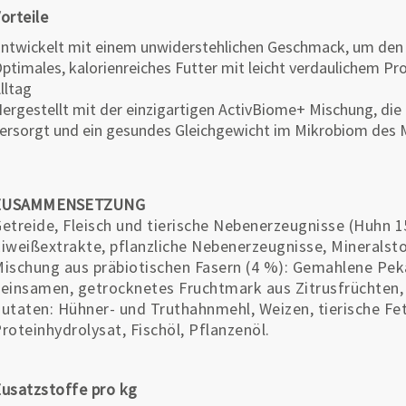
orteile
ntwickelt mit einem unwiderstehlichen Geschmack, um den 
ptimales, kalorienreiches Futter mit leicht verdaulichem Pr
lltag
ergestellt mit der einzigartigen ActivBiome+ Mischung, die
ersorgt und ein gesundes Gleichgewicht im Mikrobiom des
ZUSAMMENSETZUNG
etreide, Fleisch und tierische Nebenerzeugnisse (Huhn 1
iweißextrakte, pflanzliche Nebenerzeugnisse, Mineralst
ischung aus präbiotischen Fasern (4 %): Gemahlene Pek
einsamen, getrocknetes Fruchtmark aus Zitrusfrüchten,
utaten: Hühner- und Truthahnmehl, Weizen, tierische Fet
roteinhydrolysat, Fischöl, Pflanzenöl.
usatzstoffe pro kg