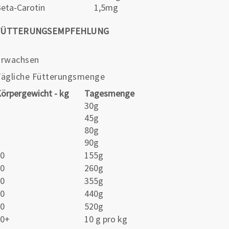
eta-Carotin
1,5mg
FÜTTERUNGSEMPFEHLUNG
Erwachsen
Tägliche Fütterungsmenge
örpergewicht - kg
Tagesmenge
1
30g
2
45g
4
80g
5
90g
10
155g
20
260g
30
355g
40
440g
50
520g
60+
10 g pro kg