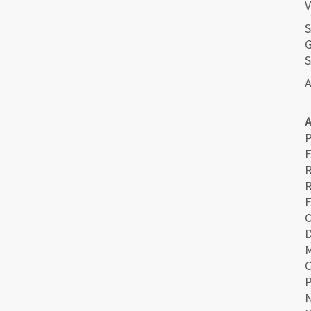
V
S
G
S
A
P
F
R
F
O
M
C
N