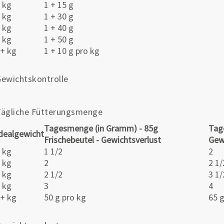
 kg
1 + 15 g
 kg
1 + 30 g
 kg
1 + 40 g
 kg
1 + 50 g
+ kg
1 + 10 g pro kg
ewichtskontrolle
Tägliche Fütterungsmenge
Tagesmenge (in Gramm) - 85g
Tag
dealgewicht
Frischebeutel - Gewichtsverlust
Gew
 kg
1 1/2
2
 kg
2
2 1/
 kg
2 1/2
3 1/
 kg
3
4
+ kg
50 g pro kg
65 g