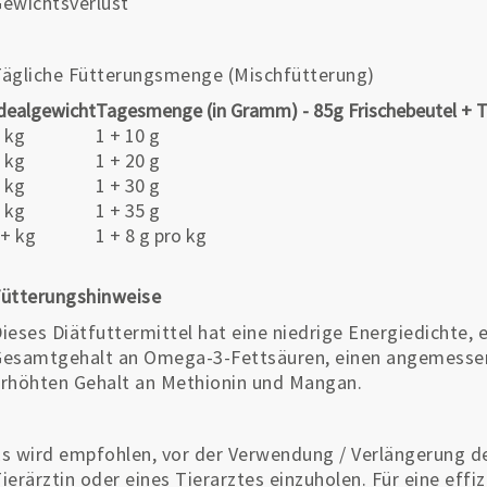
ewichtsverlust
ägliche Fütterungsmenge (Mischfütterung)
dealgewicht
Tagesmenge (in Gramm) - 85g Frischebeutel + 
 kg
1 + 10 g
 kg
1 + 20 g
 kg
1 + 30 g
 kg
1 + 35 g
+ kg
1 + 8 g pro kg
ütterungshinweise
ieses Diätfuttermittel hat eine niedrige Energiedichte,
esamtgehalt an Omega-3-Fettsäuren, einen angemessen
rhöhten Gehalt an Methionin und Mangan.
s wird empfohlen, vor der Verwendung / Verlängerung d
ierärztin oder eines Tierarztes einzuholen. Für eine eff