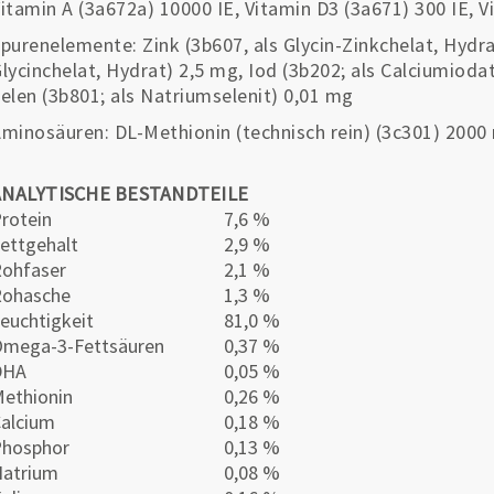
itamin A (3a672a) 10000 IE, Vitamin D3 (3a671) 300 IE, V
purenelemente: Zink (3b607, als Glycin-Zinkchelat, Hydra
lycinchelat, Hydrat) 2,5 mg, Iod (3b202; als Calciumioda
elen (3b801; als Natriumselenit) 0,01 mg
minosäuren: DL-Methionin (technisch rein) (3c301) 2000
ANALYTISCHE BESTANDTEILE
rotein
7,6 %
ettgehalt
2,9 %
ohfaser
2,1 %
Rohasche
1,3 %
euchtigkeit
81,0 %
mega-3-Fettsäuren
0,37 %
DHA
0,05 %
ethionin
0,26 %
alcium
0,18 %
Phosphor
0,13 %
atrium
0,08 %