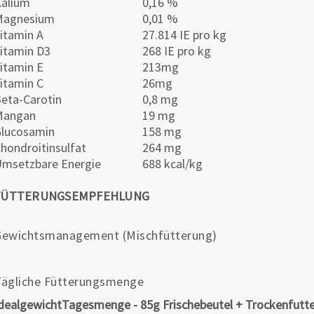
alium
0,16 %
Magnesium
0,01 %
itamin A
27.814 IE pro kg
itamin D3
268 IE pro kg
itamin E
213mg
itamin C
26mg
eta-Carotin
0,8 mg
Mangan
19 mg
lucosamin
158 mg
hondroitinsulfat
264 mg
msetzbare Energie
688 kcal/kg
FÜTTERUNGSEMPFEHLUNG
Gewichtsmanagement (Mischfütterung)
Tägliche Fütterungsmenge
dealgewicht
Tagesmenge - 85g Frischebeutel + Trockenfutt