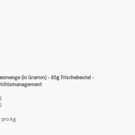
esmenge (in Gramm) - 85g Frischebeutel -
ichtsmanagement
2
2
 pro kg