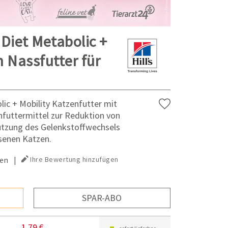
 Diet Metabolic +
 Nassfutter für
olic + Mobility Katzenfutter mit
infuttermittel zur Reduktion von
ützung des Gelenkstoffwechsels
senen Katzen.
en
|
Ihre Bewertung hinzufügen
SPAR-ABO
1,79 €