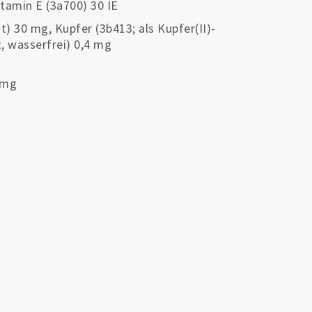
itamin E (3a700) 30 IE
t) 30 mg, Kupfer (3b413; als Kupfer(II)-
t, wasserfrei) 0,4 mg
 mg