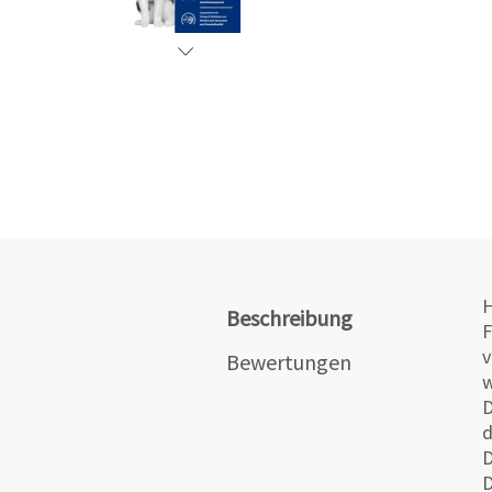
H
Beschreibung
F
v
Bewertungen
w
D
d
D
D