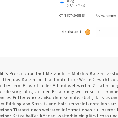
85g
(21,06 € /1 kg)
GTIN:
52742085586
Artikelnummer:
Sie erhalten
1
ill’s Prescription Diet Metabolic + Mobility Katzennassfu
utter, das Katzen hilft, auf natürliche Weise Gewicht zu 
erbessern. Es wird in der EU mit weltweiten Zutaten herg
urde sorgfältig von den Ernährungswissenschaftler:innen
ieses Futter wurde außerdem so entwickelt, dass es ein
er Bildung von Struvit- und Kalziumoxalatkristallen verri
einen Tierarzt nach weiteren Informationen zu unseren 
einer Katze helfen können, weiterhin ein glückliches un