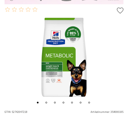
GTIN:
52742047218
Artikelnummer:
354000185