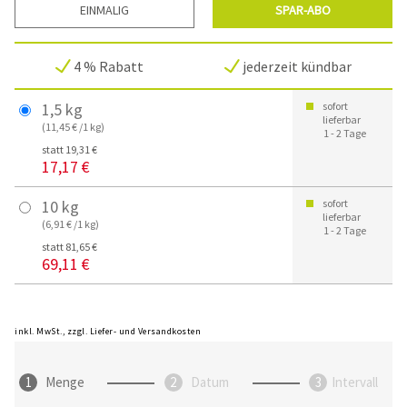
EINMALIG
SPAR-ABO
4 % Rabatt
jederzeit kündbar
1,5 kg
sofort
lieferbar
(11,45 € /1 kg)
1 - 2 Tage
statt 19,31 €
17,17 €
10 kg
sofort
lieferbar
(6,91 € /1 kg)
1 - 2 Tage
statt 81,65 €
69,11 €
inkl. MwSt., zzgl. Liefer- und Versandkosten
Menge
Datum
Intervall