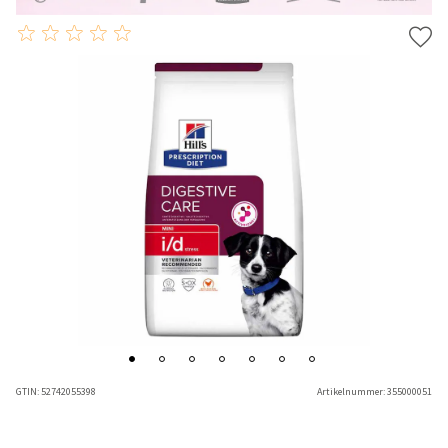
GTIN:
52742055398
Artikelnummer:
355000051