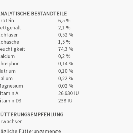
ANALYTISCHE BESTANDTEILE
rotein
6,5 %
ettgehalt
2,1 %
ohfaser
0,52 %
Rohasche
1,5 %
euchtigkeit
74,3 %
alcium
0,2 %
Phosphor
0,14 %
atrium
0,10 %
alium
0,22 %
Magnesium
0,02 %
itamin A
26.930 IU
itamin D3
238 IU
FÜTTERUNGSEMPFEHLUNG
Erwachsen
Tägliche Fütterungsmenge