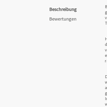
B
Beschreibung
g
v
Bewertungen
T
H
d
v
e
r
D
w
a
g
I
w