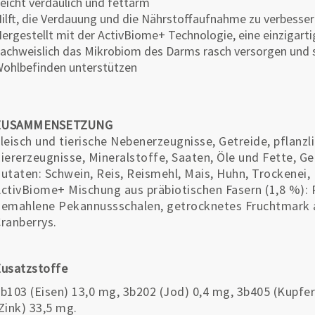
eicht verdaulich und fettarm
ilft, die Verdauung und die Nährstoffaufnahme zu verbesse
ergestellt mit der ActivBiome+ Technologie, eine einzigarti
achweislich das Mikrobiom des Darms rasch versorgen und
ohlbefinden unterstützen
ZUSAMMENSETZUNG
leisch und tierische Nebenerzeugnisse, Getreide, pflanz
iererzeugnisse, Mineralstoffe, Saaten, Öle und Fette, Ge
utaten: Schwein, Reis, Reismehl, Mais, Huhn, Trockenei, 
ctivBiome+ Mischung aus präbiotischen Fasern (1,8 %):
emahlene Pekannussschalen, getrocknetes Fruchtmark a
ranberrys.
usatzstoffe
b103 (Eisen) 13,0 mg, 3b202 (Jod) 0,4 mg, 3b405 (Kupfe
Zink) 33,5 mg.