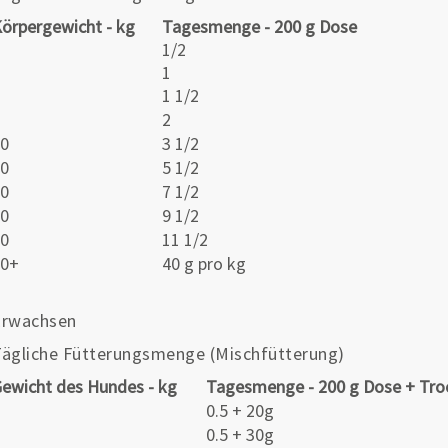
örpergewicht - kg
Tagesmenge - 200 g Dose
1
1/2
2
1
4
1 1/2
5
2
10
3 1/2
20
5 1/2
30
7 1/2
40
9 1/2
50
11 1/2
60+
40 g pro kg
Erwachsen
ägliche Fütterungsmenge (Mischfütterung)
ewicht des Hundes - kg
Tagesmenge - 200 g Dose + Tro
1
0.5 + 20g
2
0.5 + 30g