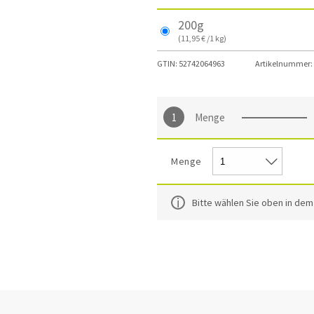
200g
(11,95 € /1 kg)
GTIN:
52742064963
Artikelnummer:
Menge
Menge
Bitte wählen Sie oben in de