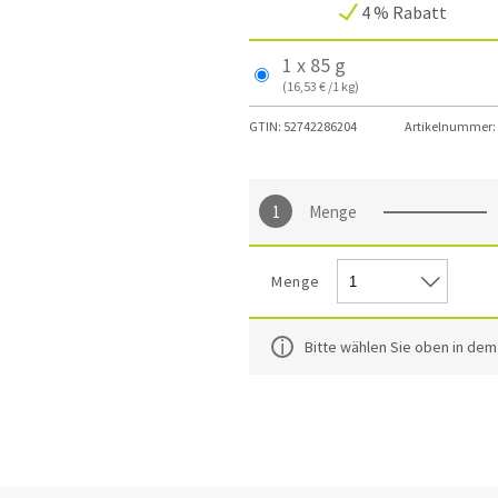
4 % Rabatt
1 x 85 g
(16,53 € /1 kg)
GTIN:
52742286204
Artikelnummer:
Menge
Menge
Bitte wählen Sie oben in de