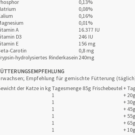
Phosphor
0,13%
atrium
0,08%
alium
0,16%
Magnesium
0,01%
itamin A
16.377 IU
itamin D3
246 IU
itamin E
156 mg
eta-Carotin
0,8 mg
rypsin-hydrolysiertes Rinderkasein
240mg
FÜTTERUNGSEMPFEHLUNG
rwachsen; Empfehlung für gemischte Fütterung (täglich
ewicht der Katze in kg
Tagesmenge 85g Frischebeutel
+
Ta
2
1
+
20
3
1
+
30
4
1
+
45
5
1
+
55
6
1
+
65
7
1
+
10