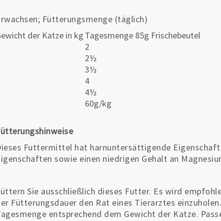
rwachsen; Fütterungsmenge (täglich)
ewicht der Katze in kg
Tagesmenge 85g Frischebeutel
2
2
3
2½
4
3½
5
4
6
4½
7
60g/kg
Fütterungshinweise
ieses Futtermittel hat harnuntersättigende Eigenschafte
igenschaften sowie einen niedrigen Gehalt an Magnesiu
üttern Sie ausschließlich dieses Futter. Es wird empfoh
er Fütterungsdauer den Rat eines Tierarztes einzuholen
agesmenge entsprechend dem Gewicht der Katze. Passe