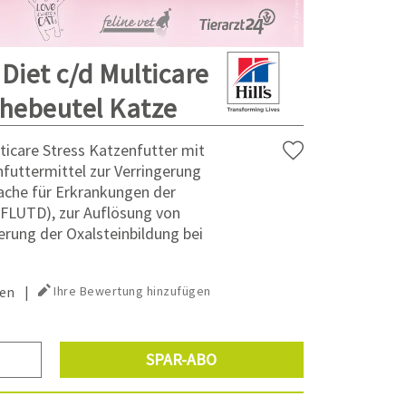
 Diet c/d Multicare
chebeutel Katze
ulticare Stress Katzenfutter mit
infuttermittel zur Verringerung
sache für Erkrankungen der
FLUTD), zur Auflösung von
erung der Oxalsteinbildung bei
en
|
Ihre Bewertung hinzufügen
SPAR-ABO