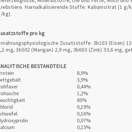
iererzeugnisse, Mineralstoffe, Öle und Fette, Milch und
rebstiere. Harnalkalisierende Stoffe: Kaliumcitrat (1 g/k
/kg).
usatzstoffe pro kg
rnährungsphysiologische Zusatzstoffe: 3b103 (Eisen) 13
,2 mg, 3b502 (Mangan) 2,9 mg, 3b603 (Zink) 33,6 mg, ge
ANALYTISCHE BESTANDTEILE
rotein
8,9%
ettgehalt
3,9%
ohfaser
0,44%
Rohasche
1,2%
euchtigkeit
80%
hlorid
0,19%
chwefel
0,16%
ydroxyprolin
0,07%
alcium
0,15%