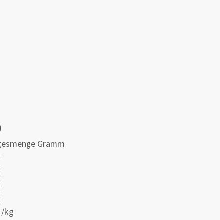
)
gesmenge Gramm
g
g
g
g
g
g/kg