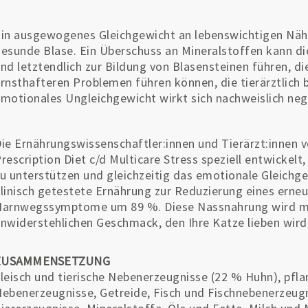
in ausgewogenes Gleichgewicht an lebenswichtigen Nähr
esunde Blase. Ein Überschuss an Mineralstoffen kann di
nd letztendlich zur Bildung von Blasensteinen führen, d
rnsthafteren Problemen führen können, die tierärztlich
motionales Ungleichgewicht wirkt sich nachweislich neg
ie Ernährungswissenschaftler:innen und Tierärzt:innen v
rescription Diet c/d Multicare Stress speziell entwicke
u unterstützen und gleichzeitig das emotionale Gleichgew
linisch getestete Ernährung zur Reduzierung eines erne
arnwegssymptome um 89 %. Diese Nassnahrung wird mit
nwiderstehlichen Geschmack, den Ihre Katze lieben wird
ZUSAMMENSETZUNG
leisch und tierische Nebenerzeugnisse (22 % Huhn), pflan
ebenerzeugnisse, Getreide, Fisch und Fischnebenerzeugn