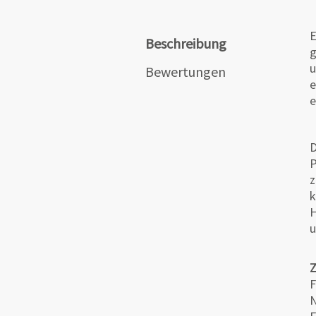
E
Beschreibung
g
u
Bewertungen
e
e
D
P
z
k
H
u
F
N