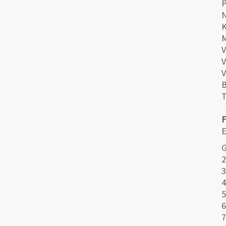
N
K
V
V
V
B
T
E
G