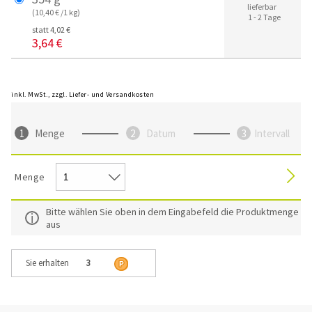
lieferbar
(10,40 € /1 kg)
1 - 2 Tage
statt 4,02 €
3,64 €
inkl. MwSt., zzgl. Liefer- und Versandkosten
Menge
Datum
Intervall
Menge
Bitte wählen Sie oben in dem Eingabefeld die Produktmenge
aus
Sie erhalten
3