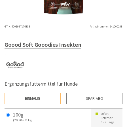
GTIN:
4001967174335
Artikelnummer:
241000208
Goood Soft Gooodies Insekten
Ergänzungsfuttermittel für Hunde
EINMALIG
SPAR-ABO
100g
sofort
lieferbar
(29,90 € /1 kg)
1 - 2 Tage