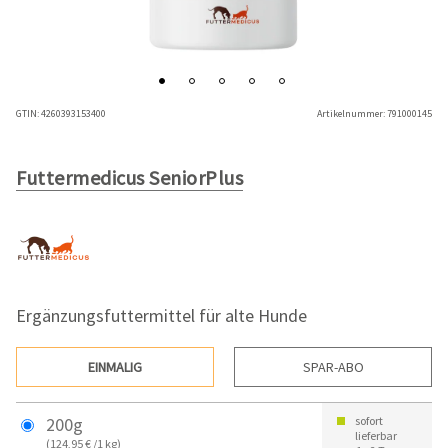
GTIN:
4260393153400
Artikelnummer:
791000145
Futtermedicus SeniorPlus
Ergänzungsfuttermittel für alte Hunde
EINMALIG
SPAR-ABO
200g
sofort
lieferbar
(124,95 € /1 kg)