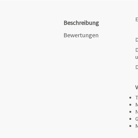
E
Beschreibung
Bewertungen
D
D
u
D
V
T
M
N
G
M