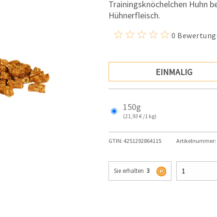
Trainingsknöchelchen Huhn b
Hühnerfleisch.
0 Bewertung
EINMALIG
150g
(21,93 € /1 kg)
GTIN:
4251292864115
Artikelnummer:
Sie erhalten
3