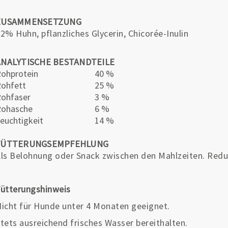
ZUSAMMENSETZUNG
2% Huhn, pflanzliches Glycerin, Chicorée-Inulin
ANALYTISCHE BESTANDTEILE
ohprotein
40 %
ohfett
25 %
ohfaser
3 %
Rohasche
6 %
euchtigkeit
14 %
FÜTTERUNGSEMPFEHLUNG
ls Belohnung oder Snack zwischen den Mahlzeiten. Redu
ütterungshinweis
icht für Hunde unter 4 Monaten geeignet.
tets ausreichend frisches Wasser bereithalten.