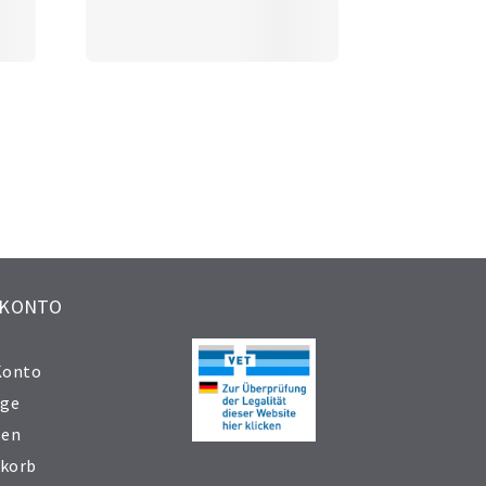
 KONTO
Konto
äge
sen
korb