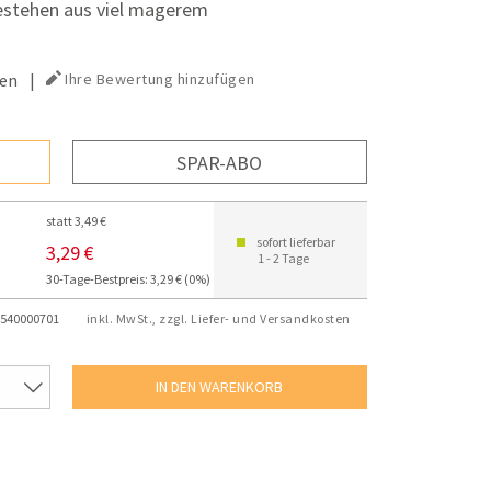
estehen aus viel magerem
en
|
Ihre Bewertung hinzufügen
SPAR-ABO
statt 3,49 €
sofort lieferbar
3,29 €
1 - 2 Tage
30-Tage-Bestpreis: 3,29 € (0%)
540000701
inkl. MwSt., zzgl. Liefer- und Versandkosten