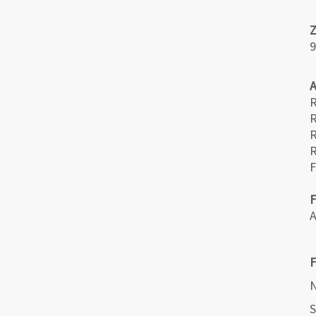
9
R
R
R
F
A
F
N
S