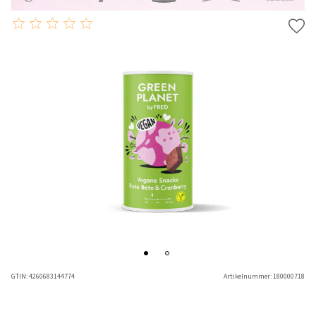
GTIN:
4260683144774
Artikelnummer:
180000718