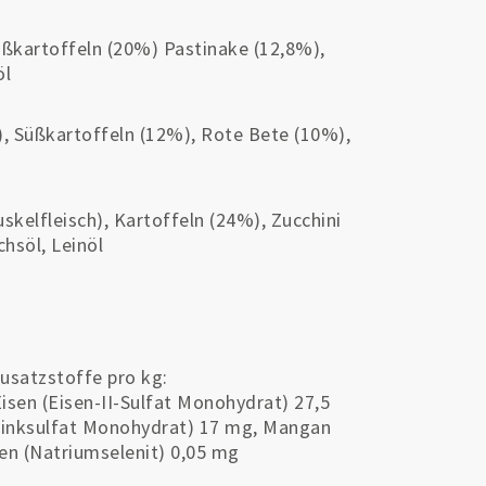
üßkartoffeln (20%) Pastinake (12,8%),
öl
), Süßkartoffeln (12%), Rote Bete (10%),
skelfleisch), Kartoffeln (24%), Zucchini
hsöl, Leinöl
usatzstoffe pro kg:
Eisen (Eisen-II-Sulfat Monohydrat) 27,5
(Zinksulfat Monohydrat) 17 mg, Mangan
len (Natriumselenit) 0,05 mg