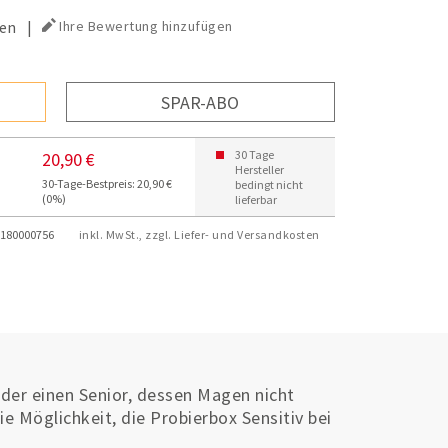
en
|
Ihre Bewertung hinzufügen
SPAR-ABO
30 Tage
20,90 €
Hersteller
30-Tage-Bestpreis: 20,90 €
bedingt nicht
(0%)
lieferbar
180000756
inkl. MwSt., zzgl. Liefer- und Versandkosten
der einen Senior, dessen Magen nicht
e Möglichkeit, die Probierbox Sensitiv bei