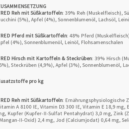
ZUSAMMENSETZUNG
RED Reh mit Süßkartoffeln
: 39% Reh (Muskelfleisch), S
ucchini (5%), Apfel (4%), Sonnenblumenöl, Lachsöl, Lein
RED Pferd mit Süßkartoffeln
: 48% Pferd (Muskelfleisch
pfel (4%), Sonnenblumenöl, Leinöl, Flohsamenschalen
RED Hirsch mit Kartoffeln & Steckrüben
: 39% Hirsch (Mu
5%), Steckrüben (4,9%), Apfel (3%), Sonnenblumenöl, Lac
usatzstoffe pro kg
RED Reh mit Süßkartoffeln
: Ernährungsphysiologische Z
itamin A 8100 IE, Vitamin D3 300 IE, Vitamin E 18,9 mg, 
g, Kupfer (Kupfer-II-Sulfat Pentahydrat) 3,0 mg, Zink 
Mangan-II-Oxid) 2,4 mg, Jod (Calciumjodat) 0,64 mg, Se