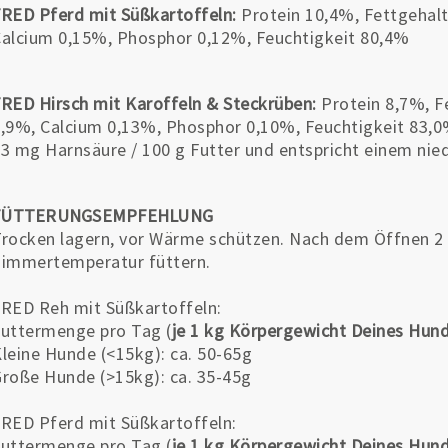
RED Pferd mit Süßkartoffeln:
Protein 10,4%, Fettgehal
alcium 0,15%, Phosphor 0,12%, Feuchtigkeit 80,4%
RED Hirsch mit Karoffeln & Steckrüben:
Protein 8,7%, F
,9%, Calcium 0,13%, Phosphor 0,10%, Feuchtigkeit 83,
3 mg Harnsäure / 100 g Futter und entspricht einem nied
FÜTTERUNGSEMPFEHLUNG
rocken lagern, vor Wärme schützen. Nach dem Öffnen 2 
immertemperatur füttern.
RED Reh mit Süßkartoffeln:
uttermenge pro Tag (
je 1 kg Körpergewicht Deines Hun
leine Hunde (<15kg): ca. 50-65g
roße Hunde (>15kg): ca. 35-45g
RED Pferd mit Süßkartoffeln:
uttermenge pro Tag (
je 1 kg Körpergewicht Deines Hun