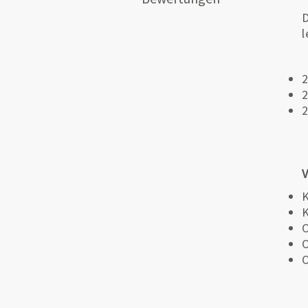
D
l
2
2
2
V
K
K
O
O
O