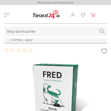
Willkommen auf Tierarzt24.de!
...
/
FUTTER
/
ADULT