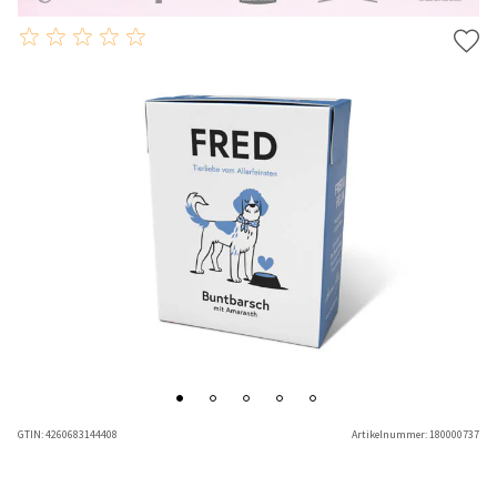
GTIN:
4260683144408
Artikelnummer:
180000737