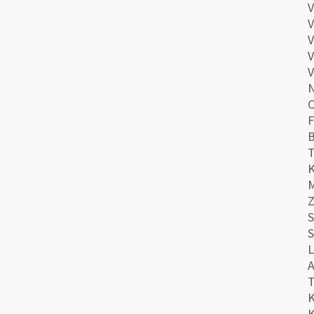
V
V
V
V
V
N
C
F
B
T
K
M
Z
S
S
L
A
T
K
K