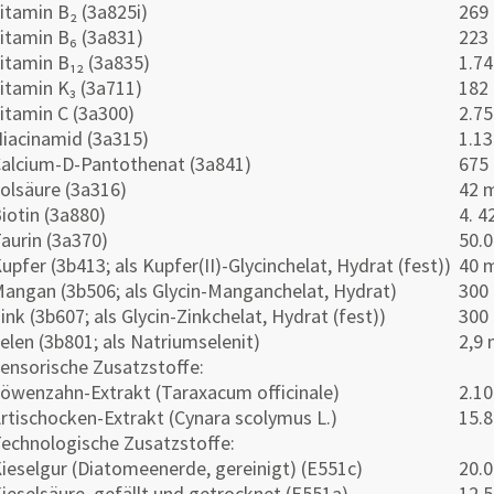
itamin B₂ (3a825i)
269
itamin B₆ (3a831)
223
itamin B₁₂ (3a835)
1.7
itamin K₃ (3a711)
182
itamin C (3a300)
2.7
iacinamid (3a315)
1.1
alcium-D-Pantothenat (3a841)
675
olsäure (3a316)
42 
iotin (3a880)
4. 4
aurin (3a370)
50.
upfer (3b413; als Kupfer(II)-Glycinchelat, Hydrat (fest))
40 
angan (3b506; als Glycin-Manganchelat, Hydrat)
300
ink (3b607; als Glycin-Zinkchelat, Hydrat (fest))
300
elen (3b801; als Natriumselenit)
2,9
ensorische Zusatzstoffe:
öwenzahn-Extrakt (Taraxacum officinale)
2.1
rtischocken-Extrakt (Cynara scolymus L.)
15.
echnologische Zusatzstoffe:
ieselgur (Diatomeenerde, gereinigt) (E551c)
20.
ieselsäure, gefällt und getrocknet (E551a)
12.