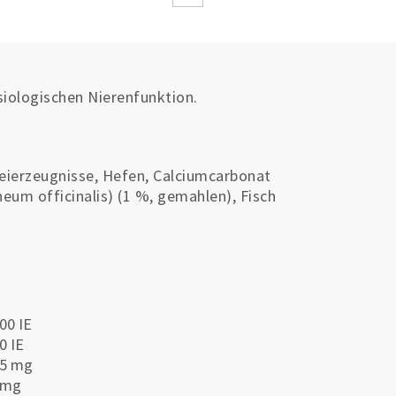
siologischen Nierenfunktion.
reierzeugnisse, Hefen, Calciumcarbonat
eum officinalis) (1 %, gemahlen), Fisch
00 IE
0 IE
75 mg
 mg