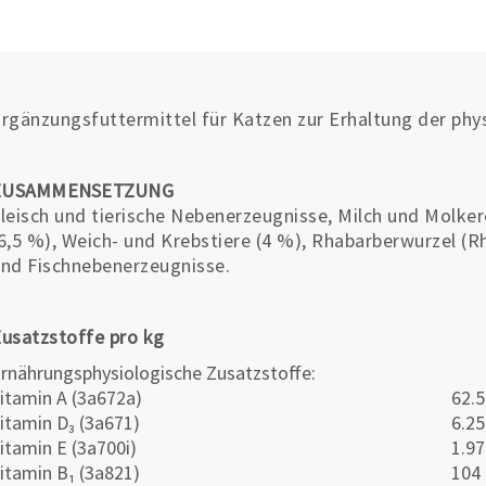
rgänzungsfuttermittel für Katzen zur Erhaltung der phy
ZUSAMMENSETZUNG
leisch und tierische Nebenerzeugnisse, Milch und Molke
6,5 %), Weich- und Krebstiere (4 %), Rhabarberwurzel (Rh
nd Fischnebenerzeugnisse.
usatzstoffe pro kg
rnährungsphysiologische Zusatzstoffe:
itamin A (3a672a)
62.5
itamin D₃ (3a671)
6.25
itamin E (3a700i)
1.9
itamin B₁ (3a821)
104