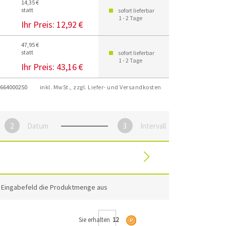
14,35 €
statt
sofort lieferbar
1 - 2 Tage
Ihr Preis:
12,92 €
47,95 €
statt
sofort lieferbar
1 - 2 Tage
Ihr Preis:
43,16 €
664000250
inkl. MwSt., zzgl. Liefer- und Versandkosten
Datum
Intervall
m Eingabefeld die Produktmenge aus
Sie erhalten
12