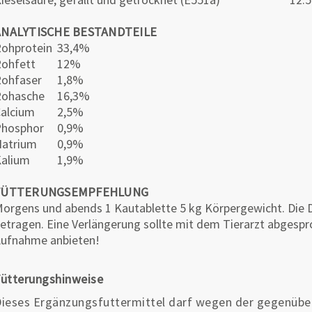
ANALYTISCHE BESTANDTEILE
ohprotein
33,4%
Rohfett
12%
ohfaser
1,8%
Rohasche
16,3%
alcium
2,5%
Phosphor
0,9%
atrium
0,9%
alium
1,9%
FÜTTERUNGSEMPFEHLUNG
orgens und abends 1 Kautablette 5 kg Körpergewicht. Die D
etragen. Eine Verlängerung sollte mit dem Tierarzt abgespr
ufnahme anbieten!
ütterungshinweise
ieses Ergänzungsfuttermittel darf wegen der gegenüber