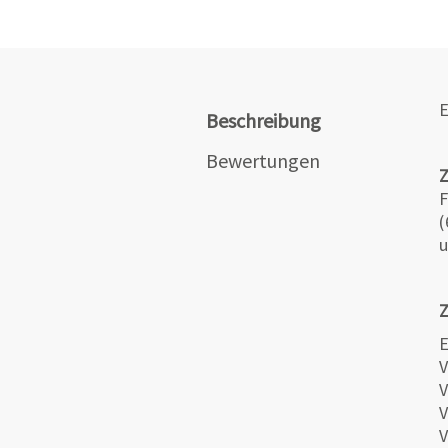
E
Beschreibung
Bewertungen
F
(
u
Z
E
V
V
V
V