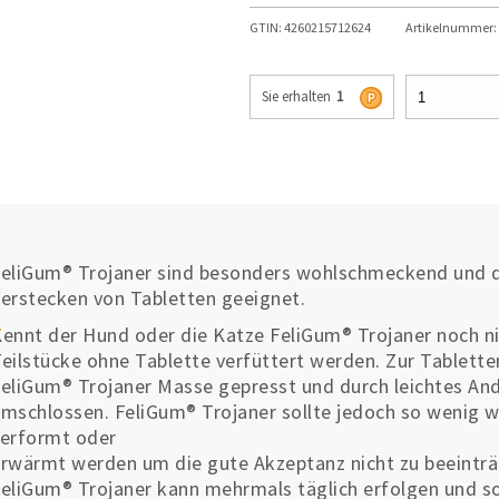
GTIN:
4260215712624
Artikelnummer:
Sie erhalten
1
eliGum® Trojaner sind besonders wohlschmeckend und du
erstecken von Tabletten geeignet.
ennt der Hund oder die Katze FeliGum® Trojaner noch nic
eilstücke ohne Tablette verfüttert werden. Zur Tabletten
eliGum® Trojaner Masse gepresst und durch leichtes An
mschlossen. FeliGum® Trojaner sollte jedoch so wenig w
erformt oder
rwärmt werden um die gute Akzeptanz nicht zu beeinträ
eliGum® Trojaner kann mehrmals täglich erfolgen und s