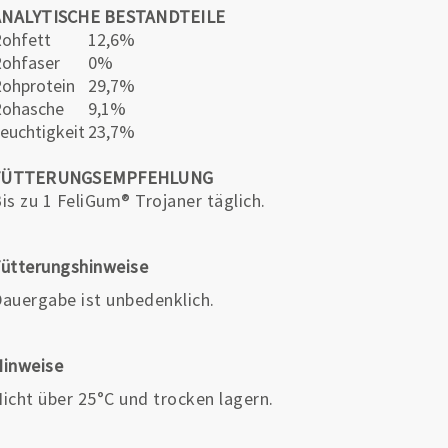
ANALYTISCHE BESTANDTEILE
ohfett
12,6%
ohfaser
0%
ohprotein
29,7%
Rohasche
9,1%
euchtigkeit
23,7%
FÜTTERUNGSEMPFEHLUNG
is zu 1 FeliGum® Trojaner täglich.
ütterungshinweise
auergabe ist unbedenklich.
Hinweise
icht über 25°C und trocken lagern.