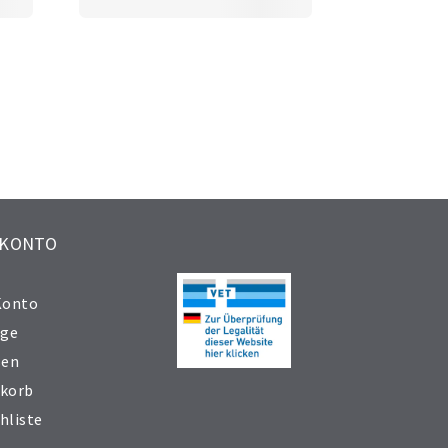
 KONTO
Konto
äge
sen
korb
hliste