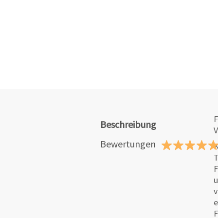
F
Beschreibung
V
Bewertungen
K
T
F
u
v
e
F