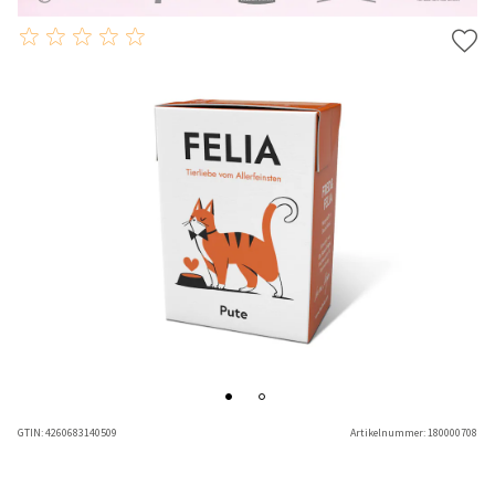
GTIN:
4260683140509
Artikelnummer:
180000708