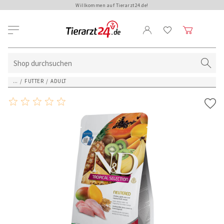
Willkommen auf Tierarzt24.de!
...
/
FUTTER
/
ADULT